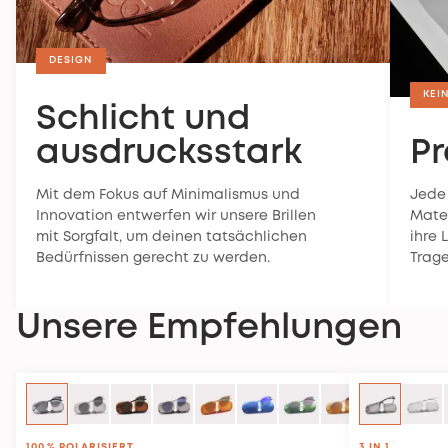
DESIGN
KEI
Schlicht und
ausdrucksstark
P
Mit dem Fokus auf Minimalismus und
Jede
Innovation entwerfen wir unsere Brillen
Mater
mit Sorgfalt, um deinen tatsächlichen
ihre 
Bedürfnissen gerecht zu werden.
Trage
Unsere Empfehlungen
100 % POLARISIERT
3 IN 1