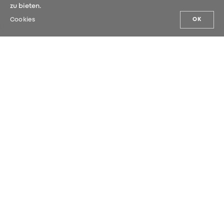
zu bieten.
Cookies
OK
UNSERE NEUHEITEN
Melden Sie sich für unseren Newsletter
an und erfahren Sie als Erste*r unsere
Neuigkeiten.
SENDEN