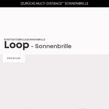
[ZURÜCK] MULTI-DISTANCE™ SONNENBRILLE
STARTSEITE
BRILLE
SONNENBRILLE
|
|
Loop
- Sonnenbrille
PREMIUM