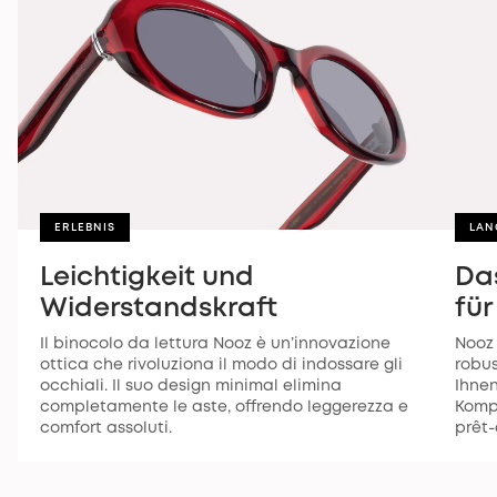
ERLEBNIS
LAN
Leichtigkeit und
Das
Widerstandskraft
für
Il binocolo da lettura Nooz è un’innovazione
Nooz
ottica che rivoluziona il modo di indossare gli
robus
occhiali. Il suo design minimal elimina
Ihnen
completamente le aste, offrendo leggerezza e
Komp
comfort assoluti.
prêt-