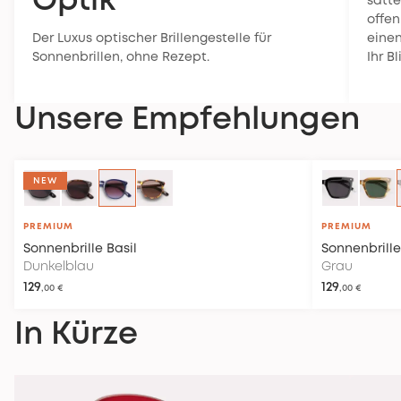
Optik
satte
offen
Der Luxus optischer Brillengestelle für
einen
Sonnenbrillen, ohne Rezept.
Ihr Bl
Unsere Empfehlungen
NICHT AUF LAGER
NEW
PREMIUM
PREMIUM
Sonnenbrille
Basil
Sonnenbrille
Dunkelblau
Grau
129
129
,00 €
,00 €
In Kürze