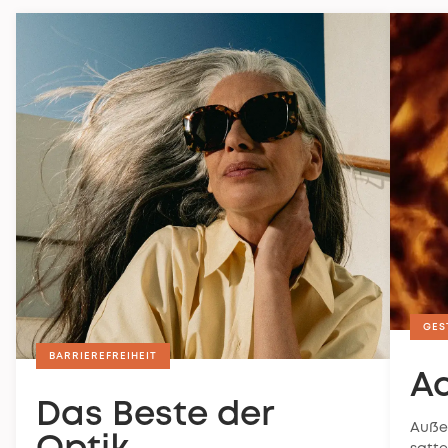
GES
BARRIEREFREIHEIT
A
Das Beste der
Auße