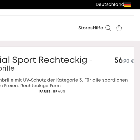
Deutschland
Stores
Hilfe
ial Sport Rechteckig
56
-
,90 €
rille
brille mit UV-Schutz der Kategorie 3. Für alle sportlichen
im Freien. Rechteckige Form
FARBE
:
BRAUN