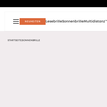
Lesebrille
Sonnenbrille
Multidistanz
NEUHEITEN
STARTSEITE
SONNENBRILLE
|