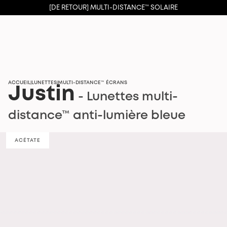
[DE RETOUR] MULTI-DISTANCE™ SOLAIRE
ACCUEIL
LUNETTES
MULTI-DISTANCE™ ÉCRANS
|
|
Justin
- Lunettes multi-
distance™ anti-lumière bleue
ACÉTATE