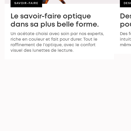
SAVOIR-FAIRE
DES
Le savoir-faire optique
De
dans sa plus belle forme.
pou
Un acétate choisi avec soin par nos experts,
Des f
riche en couleur et fait pour durer. Tout le
intui
raffinement de l’optique, avec le confort
même
visuel des lunettes de lecture.