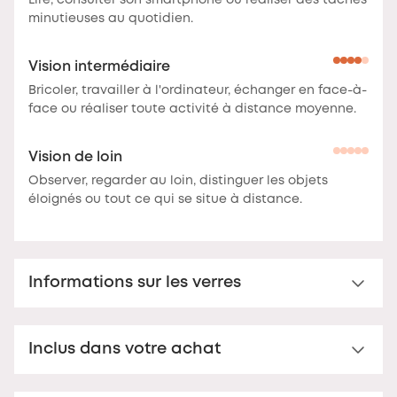
Lire, consulter son smartphone ou réaliser des tâches
minutieuses au quotidien.
Vision intermédiaire
Bricoler, travailler à l'ordinateur, échanger en face-à-
face ou réaliser toute activité à distance moyenne.
Vision de loin
Observer, regarder au loin, distinguer les objets
éloignés ou tout ce qui se situe à distance.
Informations sur les verres
Verre Multi-distance™ pour presbytes
Inclus dans votre achat
Verre de lecture Multi-distance™ en acrylique. Pour
une vision claire jusqu'à 3 mètres.
Ces verres offrent
Étui rigide premium
une vision nette à plusieurs distances.
La correction