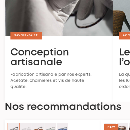
SAVOIR-FAIRE
ACC
Conception
Le
artisanale
l’
Fabrication artisanale par nos experts.
La q
Acétate, charnières et vis de haute
les l
qualité.
ordo
Nos recommandations
NEW