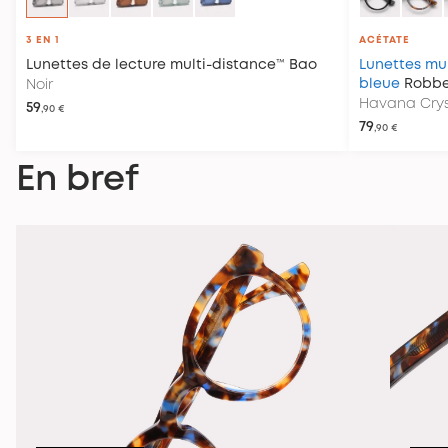
3 EN 1
ACÉTATE
Lunettes de lecture multi-distance™
Bao
Lunettes mul
bleue
Robb
Noir
Havana Crys
59
,90 €
79
,90 €
En bref