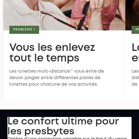
PROBLÈME 1
P
Vous les enlevez
L
tout le temps
e
Les lunettes multi-distance™ vous évite de
Les
devoir jongler entre différentes paires de
dis
lunettes pour chacune de vos activités.
de 
Le confort ultime pour
les presbytes