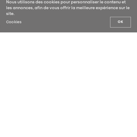
Nous utilisons des cookies pour personnaliser le contenu et
les annonces, afin de vous offrir la meilleure expérience sur le
site.
Cookies
OK
NOS ACTUALITÉS
Inscrivez-vous à notre newsletter et
soyez les premiers à découvrir nos
actualités.
SOUMETTRE