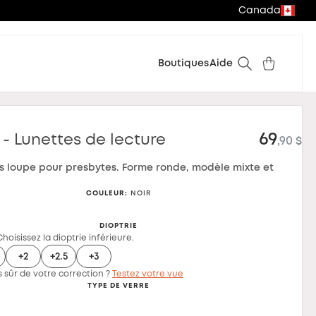
Canada
Boutiques
Aide
69
- Lunettes de lecture
,90 $
es loupe pour presbytes. Forme ronde, modèle mixte et
COULEUR
:
NOIR
DIOPTRIE
Choisissez la dioptrie inférieure.
+2
+2.5
+3
 sûr de votre correction ?
Testez votre vue
TYPE DE VERRE