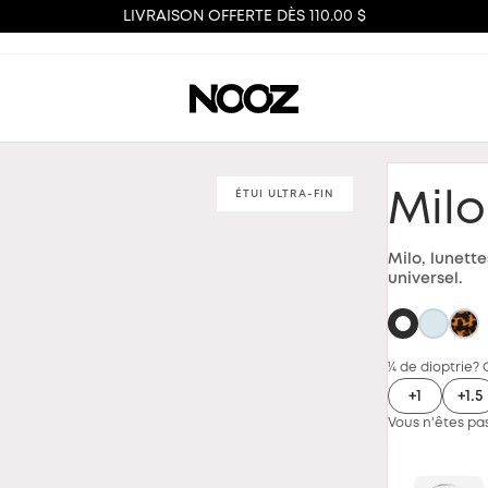
LIVRAISON OFFERTE DÈS 110.00 $
ÉTUI ULTRA-FIN
Milo
Milo, lunett
universel.
¼ de dioptrie? 
+1
+1.5
Vous n'êtes pas