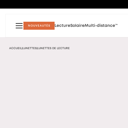
Lecture
Solaire
Multi-distance™
NOUVEAUTÉS
ACCUEIL
LUNETTES
LUNETTES DE LECTURE
|
|