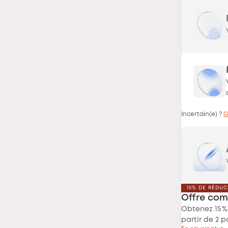
Incertain(e) ?
G
15% DE RÉDU
Offre com
Obtenez 15 %
partir de 2 p