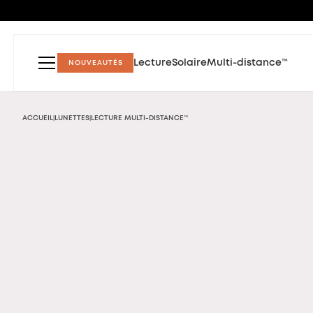
Lecture
Solaire
Multi-distance™
NOUVEAUTÉS
ACCUEIL
LUNETTES
LECTURE MULTI-DISTANCE™
|
|