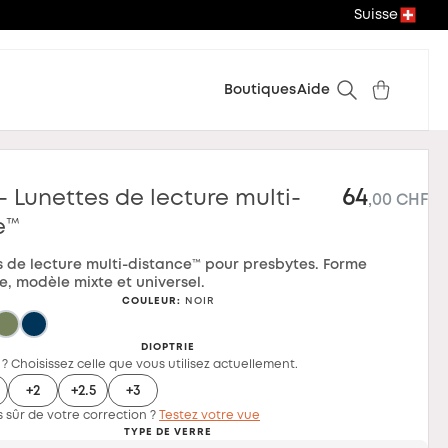
Suisse
Boutiques
Aide
64
- Lunettes de lecture multi-
,00 CHF
e™
s de lecture multi-distance™ pour presbytes. Forme
e, modèle mixte et universel.
COULEUR
:
NOIR
DIOPTRIE
 ? Choisissez celle que vous utilisez actuellement.
+2
+2.5
+3
 sûr de votre correction ?
Testez votre vue
TYPE DE VERRE