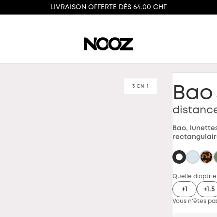
LIVRAISON OFFERTE DÈS 64.00 CHF
3 EN 1
Bao
distanc
Bao, lunette
rectangulair
Quelle dioptrie
+1
+1.5
Vous n'êtes pas