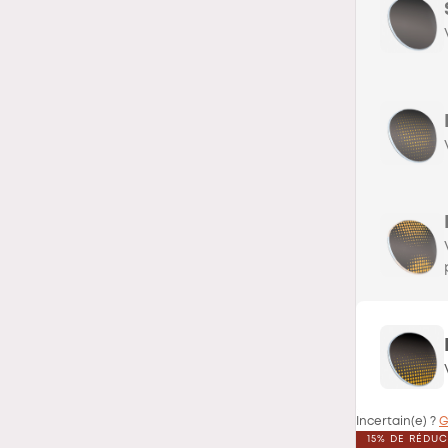
Incertain(e) ?
G
15% DE RÉDU