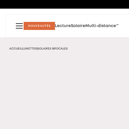
Lecture
Solaire
Multi-distance™
NOUVEAUTÉS
ACCUEIL
LUNETTES
SOLAIRES BIFOCALES
|
|