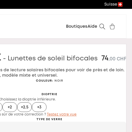
Suisse
Boutiques
Aide
z
74
- Lunettes de soleil bifocales
,00 CHF
s de lecture solaires bifocales pour voir de près et de loin.
 modèle mixte et universel.
COULEUR
:
NOIR
DIOPTRIE
Choisissez la dioptrie inférieure.
+2
+2.5
+3
 sûr de votre correction ?
Testez votre vue
TYPE DE VERRE