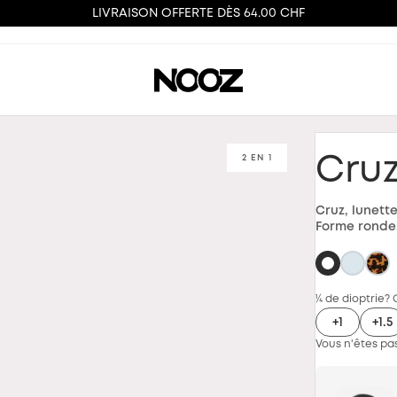
LIVRAISON OFFERTE DÈS 64.00 CHF
2 EN 1
Cru
Cruz, lunette
Forme ronde,
¼ de dioptrie? 
+1
+1.5
Vous n'êtes pas