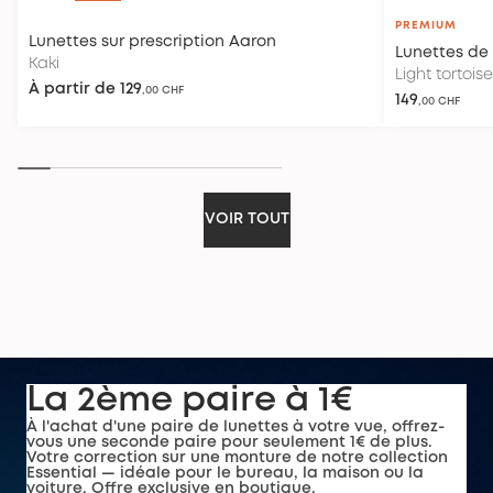
PREMIUM
Lunettes sur prescription
Aaron
Lunettes de 
Kaki
Light tortoise
À partir de
129
,00 CHF
149
,00 CHF
VOIR TOUT
La 2ème paire à 1€
À l'achat d'une paire de lunettes à votre vue, offrez-
vous une seconde paire pour seulement 1€ de plus.
Votre correction sur une monture de notre collection
Essential — idéale pour le bureau, la maison ou la
voiture. Offre exclusive en boutique.