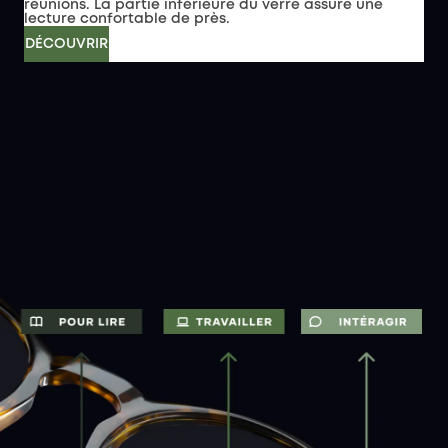
réunions. La partie inférieure du verre assure une
lecture confortable de près.
DÉCOUVRIR