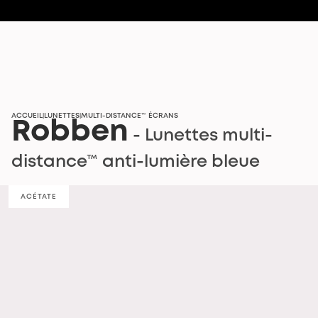
[DE RETOUR] MULTI-DISTANCE™ SOLAIRE
ACCUEIL
LUNETTES
MULTI-DISTANCE™ ÉCRANS
|
|
Robben
- Lunettes multi-
distance™ anti-lumière bleue
ACÉTATE