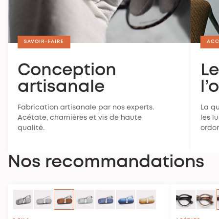
SAVOIR-FAIRE
ACC
Conception
Le
artisanale
l’
Fabrication artisanale par nos experts.
La q
Acétate, charnières et vis de haute
les l
qualité.
ordo
Nos recommandations