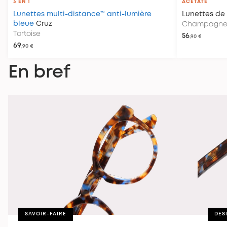
3 EN 1
ACÉTATE
Lunettes multi-distance™ anti-lumière
Lunettes de 
bleue
Cruz
Champagne 
Tortoise
56
,90 €
69
,90 €
En bref
SAVOIR-FAIRE
DES