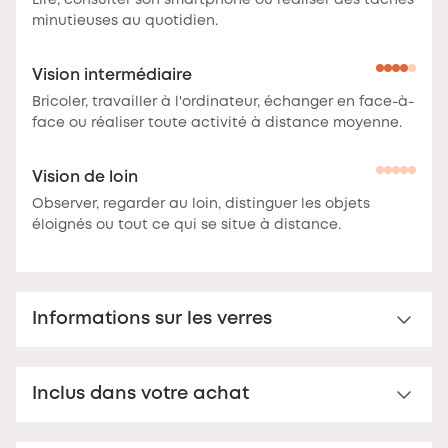
Lire, consulter son smartphone ou réaliser des tâches
minutieuses au quotidien.
Vision intermédiaire
Bricoler, travailler à l'ordinateur, échanger en face-à-
face ou réaliser toute activité à distance moyenne.
Vision de loin
Observer, regarder au loin, distinguer les objets
éloignés ou tout ce qui se situe à distance.
Informations sur les verres
Verre Multi-distance™ pour presbytes
Inclus dans votre achat
Verre de lecture Multi-distance™ en acrylique. Pour
une vision claire jusqu'à 3 mètres.
Ces verres offrent
Étui rigide premium
une vision nette à plusieurs distances.
La correction