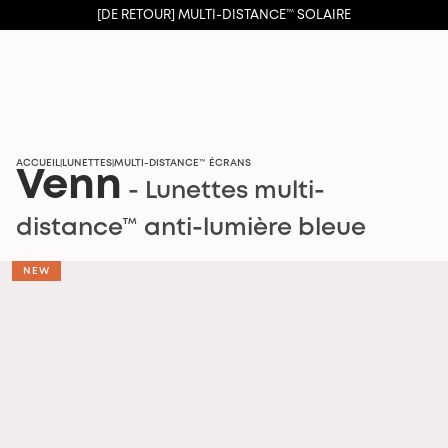
[DE RETOUR] MULTI-DISTANCE™ SOLAIRE
ACCUEIL
LUNETTES
MULTI-DISTANCE™ ÉCRANS
|
|
Venn
- Lunettes multi-
distance™ anti-lumière bleue
NEW