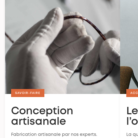
SAVOIR-FAIRE
ACC
Conception
Le
artisanale
l’
Fabrication artisanale par nos experts.
La q