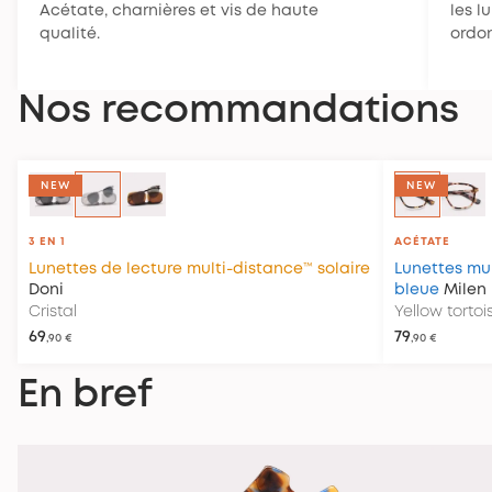
Acétate, charnières et vis de haute
les l
qualité.
ordo
Nos recommandations
NEW
NEW
3 EN 1
ACÉTATE
Lunettes de lecture multi-distance™ solaire
Lunettes mul
Doni
bleue
Milen
Cristal
Yellow tortoi
69
79
,90 €
,90 €
En bref