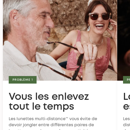
PROBLÈME 1
P
Vous les enlevez
L
tout le temps
e
Les lunettes multi-distance™ vous évite de
Les
devoir jongler entre différentes paires de
dis