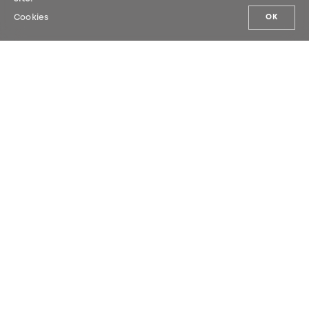
Cookies
OK
NOS ACTUALITÉS
Inscrivez-vous à notre newsletter et
soyez les premiers à découvrir nos
actualités.
SOUMETTRE