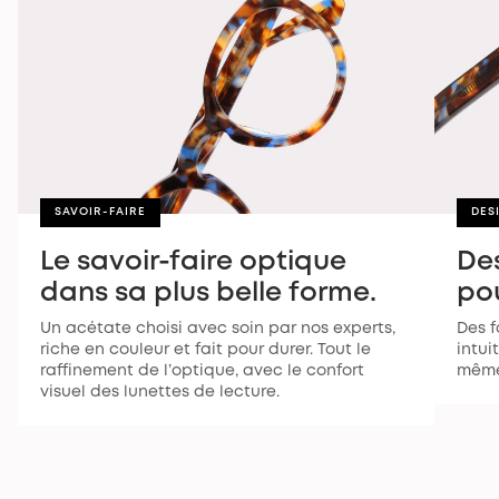
SAVOIR-FAIRE
DES
Le savoir-faire optique
De
dans sa plus belle forme.
pou
Un acétate choisi avec soin par nos experts,
Des f
riche en couleur et fait pour durer. Tout le
intui
raffinement de l’optique, avec le confort
même
visuel des lunettes de lecture.