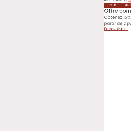
Incertain(e) ?
G
15% DE RÉDU
Offre com
Obtenez 15 %
partir de 2 p
En savoir plus