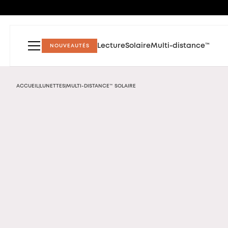
Lecture
Solaire
Multi-distance™
NOUVEAUTÉS
ACCUEIL
LUNETTES
MULTI-DISTANCE™ SOLAIRE
|
|