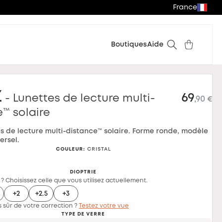
France
Boutiques
Aide
z
69
- Lunettes de lecture multi-
,90 €
™ solaire
es de lecture multi-distance™ solaire. Forme ronde, modèle
ersel.
COULEUR
:
CRISTAL
DIOPTRIE
 ? Choisissez celle que vous utilisez actuellement.
+2
+2.5
+3
 sûr de votre correction ?
Testez votre vue
TYPE DE VERRE