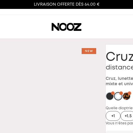
LIVRAISON OFFERTE DÈS 64.00 €
NEW
Cru
distance
Cruz, lunett
mixte et univ
Quelle dioptrie
+1
+1.5
Vous n'êtes pas