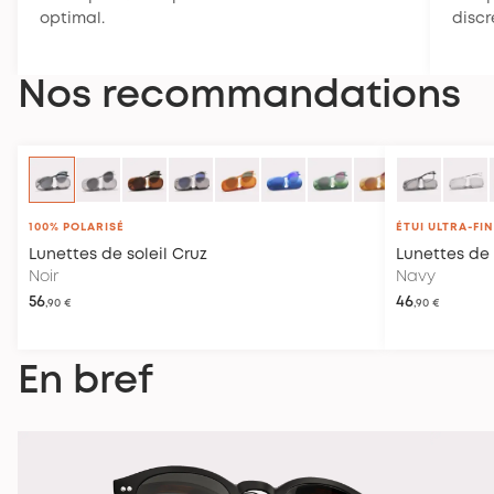
optimal.
disc
Nos recommandations
100% POLARISÉ
ÉTUI ULTRA-FIN
Lunettes de soleil
Cruz
Lunettes de 
Noir
Navy
56
46
,90 €
,90 €
En bref