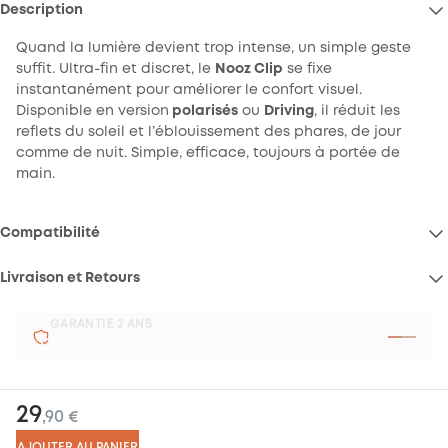
Description
Quand la lumière devient trop intense, un simple geste
suffit. Ultra-fin et discret, le
Nooz Clip
se fixe
instantanément pour améliorer le confort visuel.
Disponible en version
polarisés
ou
Driving
, il réduit les
reflets du soleil et l’éblouissement des phares, de jour
comme de nuit. Simple, efficace, toujours à portée de
main.
Compatibilité
Livraison et Retours
Livraison et retours :
SATISFAIT OU REMBOURSÉ
29
,90 €
Satisfait ou remboursé :
AJOUTER AU PANIER