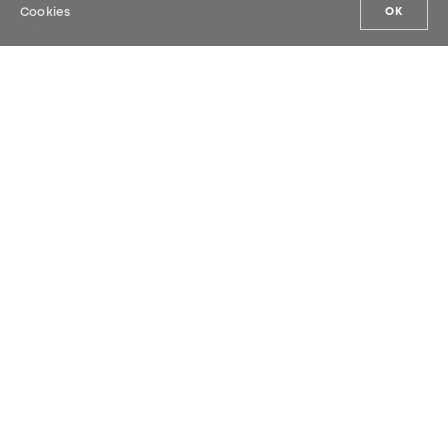
Cookies
OK
NOS ACTUALITÉS
Inscrivez-vous à notre newsletter et
soyez les premiers à découvrir nos
actualités.
SOUMETTRE