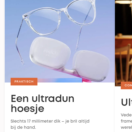
Als je bril je niet bevalt, heb je 30 dagen om hem
terug te sturen. Voor meer informatie,
raadpleeg ons
retourbeleid
.
PRAKTISCH
CO
Een ultradun
Ul
hoesje
Veder
Slechts 17 millimeter dik – je bril altijd
frame
bij de hand.
werel