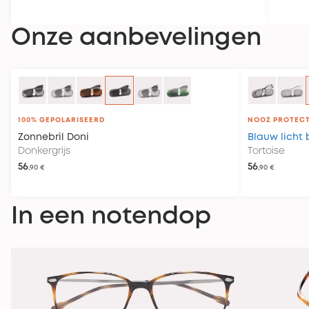
Onze aanbevelingen
100% GEPOLARISEERD
NOOZ PROTEC
Zonnebril
Doni
Blauw licht b
Donkergrijs
Tortoise
56
56
,90 €
,90 €
In een notendop