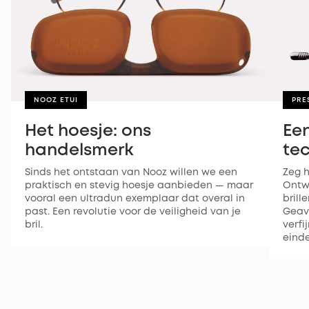
NOOZ ETUI
PRE
Het hoesje: ons
Ee
handelsmerk
te
Sinds het ontstaan van Nooz willen we een
Zeg h
praktisch en stevig hoesje aanbieden — maar
Ontw
vooral een ultradun exemplaar dat overal in
brill
past. Een revolutie voor de veiligheid van je
Geav
bril.
verfi
einde