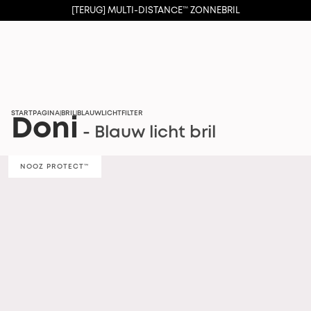
[TERUG] MULTI-DISTANCE™ ZONNEBRIL
STARTPAGINA
BRIL
BLAUWLICHTFILTER
|
|
Doni
- Blauw licht bril
NOOZ PROTECT™