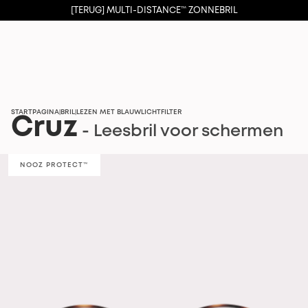
GRATIS BEZORGING VANAF 64.00 €
STARTPAGINA
BRIL
LEZEN MET BLAUWLICHTFILTER
|
|
Cruz
- Leesbril voor schermen
NOOZ PROTECT™