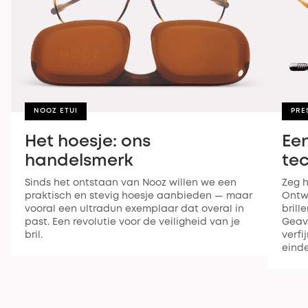
NOOZ ETUI
PRE
Het hoesje: ons
Ee
handelsmerk
te
Sinds het ontstaan van Nooz willen we een
Zeg h
praktisch en stevig hoesje aanbieden — maar
Ontw
vooral een ultradun exemplaar dat overal in
brill
past. Een revolutie voor de veiligheid van je
Geav
bril.
verfi
einde