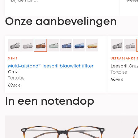
bij de hand.
werel
Onze aanbevelingen
3 IN 1
ULTRASLANKE 
Multi-afstand™ leesbril blauwlichtfilter
Leesbril
Cru
Cruz
Tortoise
Tortoise
46
,90 €
69
,90 €
In een notendop