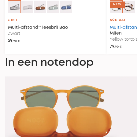
NEW
3 IN 1
ACETAAT
Multi-afstand™ leesbril
Bao
Multi-afstan
Milen
Zwart
Yellow tortoi
59
,90 €
79
,90 €
In een notendop