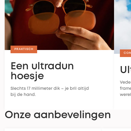
PRAKTISCH
CO
Een ultradun
Ul
hoesje
Veder
Slechts 17 millimeter dik – je bril altijd
frame
bij de hand.
werel
Onze aanbevelingen