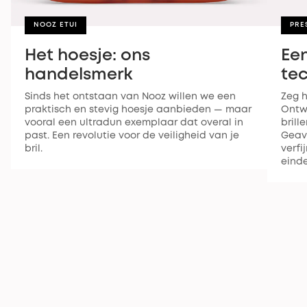
NOOZ ETUI
PRE
Het hoesje: ons
Ee
handelsmerk
te
Sinds het ontstaan van Nooz willen we een
Zeg h
praktisch en stevig hoesje aanbieden — maar
Ontw
vooral een ultradun exemplaar dat overal in
brill
past. Een revolutie voor de veiligheid van je
Geav
bril.
verfi
einde