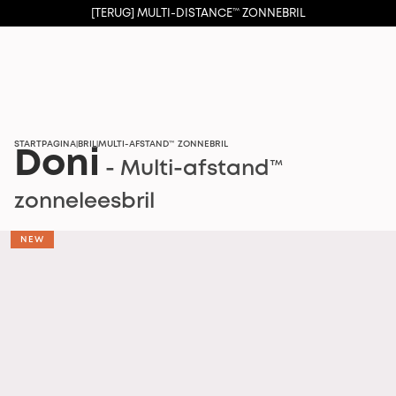
[TERUG] MULTI-DISTANCE™ ZONNEBRIL
STARTPAGINA
BRIL
MULTI-AFSTAND™ ZONNEBRIL
|
|
Doni
- Multi-afstand™
zonneleesbril
NEW