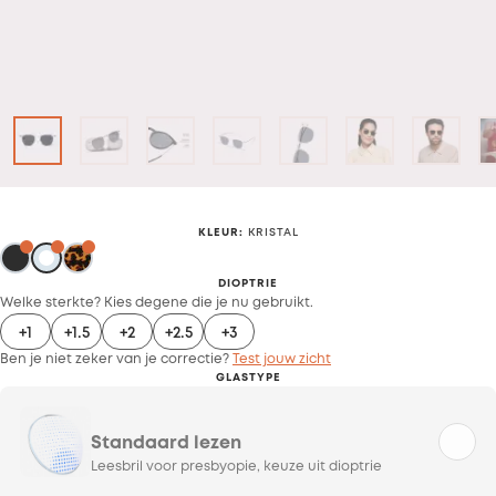
KLEUR
:
KRISTAL
DIOPTRIE
Welke sterkte? Kies degene die je nu gebruikt.
+1
+1.5
+2
+2.5
+3
Ben je niet zeker van je correctie?
Test jouw zicht
GLASTYPE
Standaard lezen
Leesbril voor presbyopie, keuze uit dioptrie