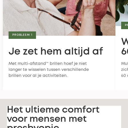
P
PROBLEEM 1
W
Je zet hem altijd af
6
Met multi-afstand™ brillen hoef je niet
Mul
langer te wisselen tussen verschillende
zic
brillen voor al je activiteiten.
60 
Het ultieme comfort
voor mensen met