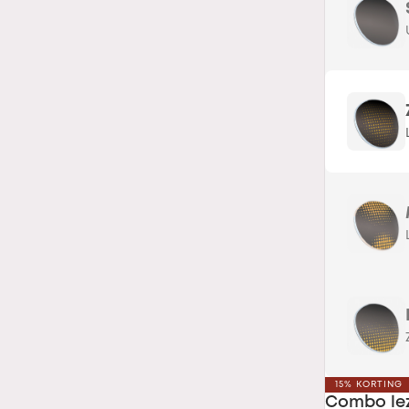
15% KORTING
Combo le