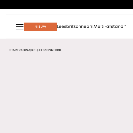
Leesbril
Zonnebril
Multi-afstand™
NIEUW
STARTPAGINA
BRIL
LEESZONNEBRIL
|
|