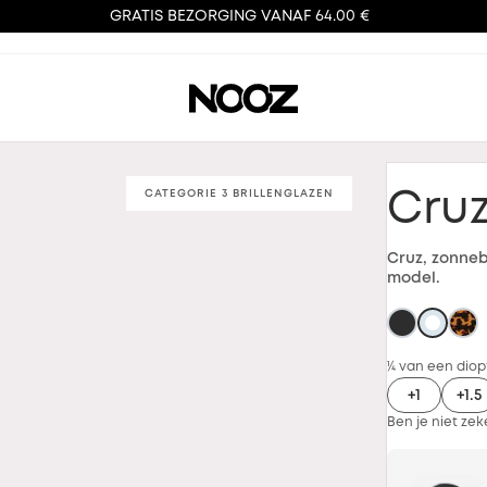
GRATIS BEZORGING VANAF 64.00 €
CATEGORIE 3 BRILLENGLAZEN
Cru
Cruz, zonneb
model.
¼ van een diopt
+1
+1.5
Ben je niet zek