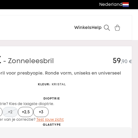
Nederland
Winkels
Help
z
59
- Zonneleesbril
,90 €
ril voor presbyopie. Ronde vorm, uniseks en universeel
KLEUR
:
KRISTAL
DIOPTRIE
rie? Kies de laagste dioptrie.
+2
+2.5
+3
er van je correctie?
Test jouw zicht
GLASTYPE