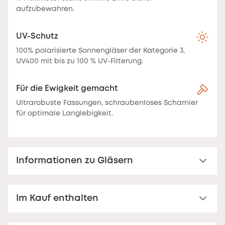
aufzubewahren.
UV-Schutz
100% polarisierte Sonnengläser der Kategorie 3,
UV400 mit bis zu 100 % UV-Filterung.
Für die Ewigkeit gemacht
Ultrarobuste Fassungen, schraubenloses Scharnier
für optimale Langlebigkeit.
Informationen zu Gläsern
Polarisierte Sonnenbrillengläser
Im Kauf enthalten
Sonnenglas der Kategorie 3 – 100 % UV400, polarisiert
aus Polycarbonat
. Genießen Sie optimalen
Nooz Essential Etui
Sonnenschutz mit unseren Gläsern der Kategorie 3.