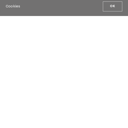
Cookies
OK
UNSERE NEUHEITEN
Melden Sie sich für unseren Newsletter
an und erfahren Sie als Erste*r unsere
Neuigkeiten.
SENDEN