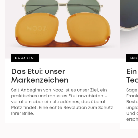
NOOZ ETUI
LEI
Das Etui: unser
Ein
Markenzeichen
Te
Seit Anbeginn von Nooz ist es unser Ziel, ein
Sagen
praktisches und robustes Etui anzubieten –
Frank
vor allem aber ein ultradünnes, das überall
Beste
Platz findet. Eine echte Revolution zum Schutz
ungla
Ihrer Brille.
Und d
ersch