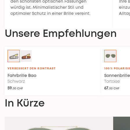
den schönsten optischen Fassungen
Ihre 
Informationen
finden Sie in unserer
würdig ist. Minimalistischer Stil und
einzu
Rückgaberichtlinie
.
optimaler Schutz in einer Brille vereint.
Allta
Unsere Empfehlungen
VERBESSERT DEN KONTRAST
100 % POLARISI
Fahrbrille
Bao
Sonnenbrille
Schwarz
Tortoise
59
67
,00 CHF
,00 CHF
In Kürze