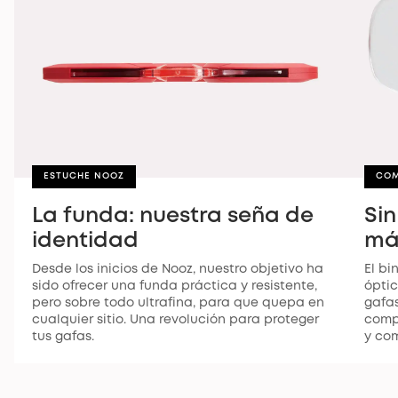
ESTUCHE NOOZ
CO
La funda: nuestra seña de
Sin
identidad
má
Desde los inicios de Nooz, nuestro objetivo ha
El bi
sido ofrecer una funda práctica y resistente,
óptic
pero sobre todo ultrafina, para que quepa en
gafas
cualquier sitio. Una revolución para proteger
compl
tus gafas.
y co