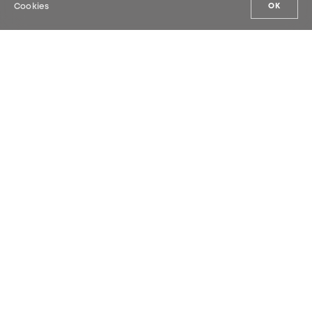
Cookies
OK
NUESTRAS NOVEDADES
Suscríbete a nuestra newsletter y no te
pierdas ninguna de nuestras
novedades.
ENVIAR