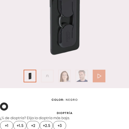
COLOR
:
NEGRO
DIOPTRÍA
¿¼ de dioptría? Elija la dioptría más baja.
+1
+1.5
+2
+2.5
+3