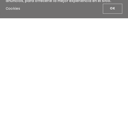
anuncios, para ofrecerle la mejor experiencia en el sitio.
Cookies
OK
NUESTRAS NOVEDADES
Suscríbete a nuestra newsletter y no te
pierdas ninguna de nuestras
novedades.
ENVIAR