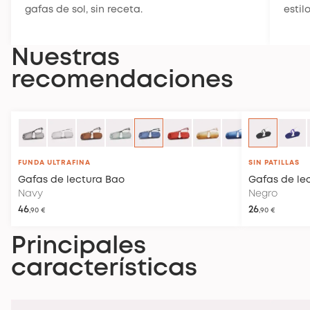
gafas de sol, sin receta.
esti
Nuestras
recomendaciones
FUNDA ULTRAFINA
SIN PATILLAS
Gafas de lectura
Bao
Gafas de le
Navy
Negro
46
26
,90 €
,90 €
Principales
características