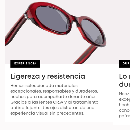
EXPERIENCIA
DUR
Ligereza y resistencia
Lo 
du
Hemos seleccionado materiales
excepcionales, responsables y duraderos,
Nooz
hechos para acompañarte durante años.
excep
Gracias a las lentes CR39 y al tratamiento
hech
antirreflejante, tus ojos disfrutan de una
conce
experiencia visual sin precedentes.
gafas