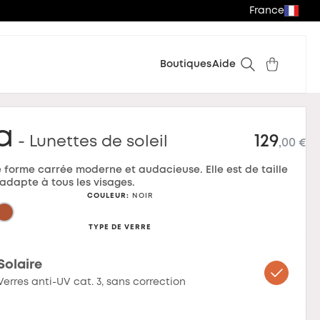
France
Boutiques
Aide
a
129
- Lunettes de soleil
,00 €
 forme carrée moderne et audacieuse. Elle est de taille
adapte à tous les visages.
COULEUR
:
NOIR
TYPE DE VERRE
Solaire
Verres anti-UV cat. 3, sans correction