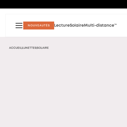
Lecture
Solaire
Multi-distance™
NOUVEAUTÉS
ACCUEIL
LUNETTES
SOLAIRE
|
|