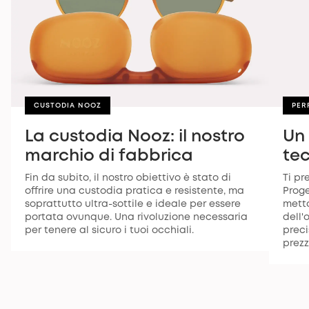
CUSTODIA NOOZ
PER
La custodia Nooz: il nostro
Un
marchio di fabbrica
te
Fin da subito, il nostro obiettivo è stato di
Ti pr
offrire una custodia pratica e resistente, ma
Proge
soprattutto ultra-sottile e ideale per essere
metto
portata ovunque. Una rivoluzione necessaria
dell'
per tenere al sicuro i tuoi occhiali.
preci
prezz