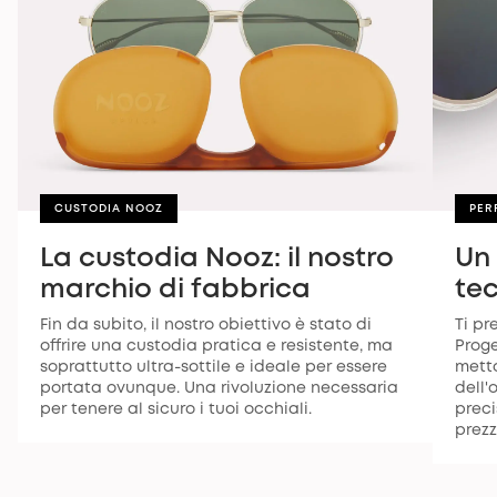
CUSTODIA NOOZ
PER
La custodia Nooz: il nostro
Un
marchio di fabbrica
te
Fin da subito, il nostro obiettivo è stato di
Ti pr
offrire una custodia pratica e resistente, ma
Proge
soprattutto ultra-sottile e ideale per essere
metto
portata ovunque. Una rivoluzione necessaria
dell'
per tenere al sicuro i tuoi occhiali.
preci
prezz