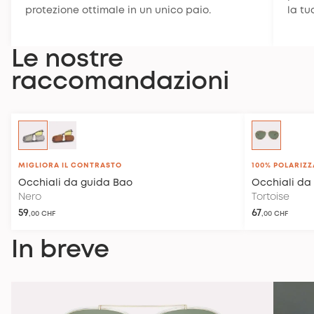
protezione ottimale in un unico paio.
la tu
restituirli. Per ulteriori informazioni,
consulta la nostra
politica di reso
.
Le nostre
raccomandazioni
MIGLIORA IL CONTRASTO
100% POLARIZZ
Occhiali da guida
Bao
Occhiali da 
Nero
Tortoise
59
67
,00 CHF
,00 CHF
In breve