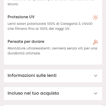
sicuro.
Protezione UV
Lenti solari polarizzate 100% di Categoria 3, UV400
che filtrano fino al 100% dei raggi UV.
Pensate per durare
Montature ultraresistenti, cerniera senza viti per una
durabilità ottimale.
Informazioni sulle lenti
Lenti solari polarizzate
Incluso nel tuo acquisto
Lente solare categoria 3 – 100% UV400, polarizzata in
policarbonato.
Goditi una protezione solare ottimale
Custodia Nooz Essential
con le nostre lenti di categoria 3. Filtrano il 100% dei