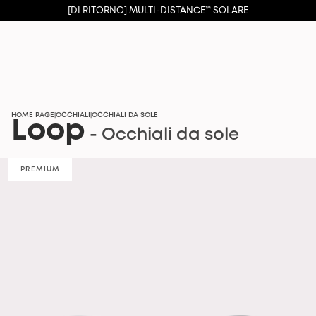
[DI RITORNO] MULTI-DISTANCE™ SOLARE
HOME PAGE
OCCHIALI
OCCHIALI DA SOLE
|
|
Loop
- Occhiali da sole
PREMIUM