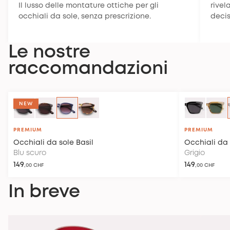
Il lusso delle montature ottiche per gli
rivel
occhiali da sole, senza prescrizione.
decis
Le nostre
raccomandazioni
NON DISPONIBILE
NEW
PREMIUM
PREMIUM
Occhiali da sole
Basil
Occhiali da 
Blu scuro
Grigio
149
149
,00 CHF
,00 CHF
In breve