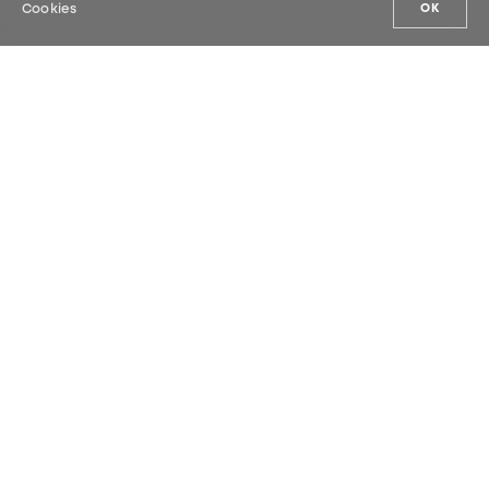
Cookies
OK
LE NOSTRE NOVITÀ
Iscriviti alla newsletter e scopri in
anteprima le nostre novità.
INVIA