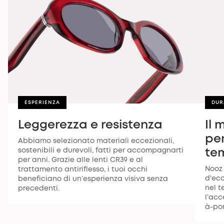
ESPERIENZA
DUR
Leggerezza e resistenza
Il 
pe
Abbiamo selezionato materiali eccezionali,
sostenibili e durevoli, fatti per accompagnarti
te
per anni. Grazie alle lenti CR39 e al
Nooz 
trattamento antiriflesso, i tuoi occhi
d'ecc
beneficiano di un’esperienza visiva senza
nel 
precedenti.
l’acc
à-por