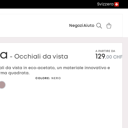
Svizzera
Negozi
Aiuto
la
A PARTIRE DA
129
- Occhiali da vista
,00 CHF
iali da vista in eco-acetato, un materiale innovativo e
orma quadrata.
COLORE
:
NERO