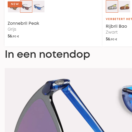
NEW
VERBETERT HE
Zonnebril
Peak
Rijbril
Bao
Grijs
Zwart
56
,90 €
56
,90 €
In een notendop