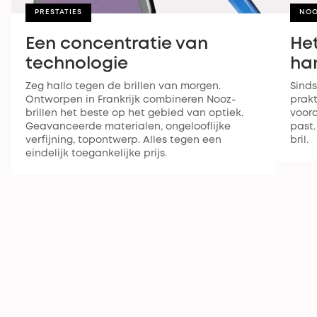
PRESTATIES
NOO
Een concentratie van
Het
technologie
ha
Zeg hallo tegen de brillen van morgen.
Sinds
Ontworpen in Frankrijk combineren Nooz-
prak
brillen het beste op het gebied van optiek.
voora
Geavanceerde materialen, ongelooflijke
past.
verfijning, topontwerp. Alles tegen een
bril.
eindelijk toegankelijke prijs.