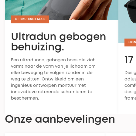
GEBRUIKSGEMAK
Ultradun gebogen
CON
behuizing.
17
Een ultradunne, gebogen hoes die zich
vormt naar de vorm van je lichaam om
elke beweging te volgen zonder in de
Desi
weg te zitten. Ontwikkeld om een
adju
ingenieus ontworpen montuur met
comfo
innovatieve roterende scharnieren te
desig
beschermen.
frame
Onze aanbevelingen
SPORTMODEL