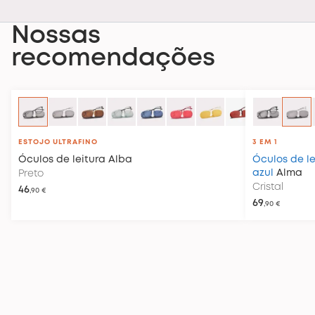
Nossas
recomendações
ESTOJO ULTRAFINO
3 EM 1
Óculos de leitura
Alba
Óculos de le
azul
Alma
Preto
Cristal
46
,90 €
69
,90 €