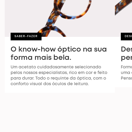
SABER-FAZER
DES
O know-how óptico na sua
De
forma mais bela.
pe
Um acetato cuidadosamente selecionado
Forma
pelos nossos especialistas, rico em cor e feito
uma e
para durar. Todo o requinte da óptica, com o
Pensa
conforto visual dos óculos de leitura.