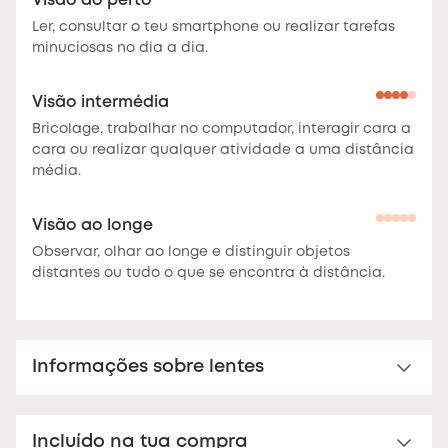
Visão ao perto
Ler, consultar o teu smartphone ou realizar tarefas
minuciosas no dia a dia.
Visão intermédia
Bricolage, trabalhar no computador, interagir cara a
cara ou realizar qualquer atividade a uma distância
média.
Visão ao longe
Observar, olhar ao longe e distinguir objetos
distantes ou tudo o que se encontra à distância.
Informações sobre lentes
Lente Multi-distance™ para présbitas
Incluído na tua compra
Lente de leitura Multi-distância™ em acrílico. Para