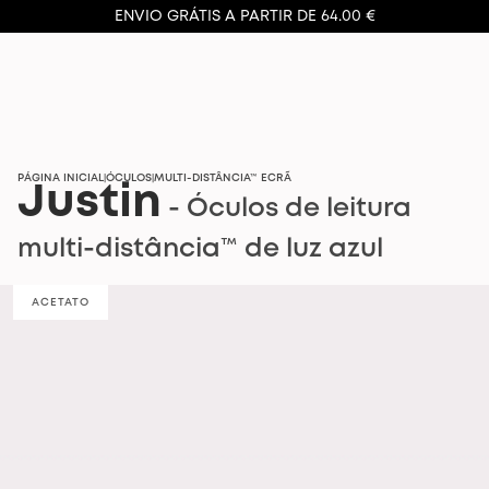
ENVIO GRÁTIS A PARTIR DE 64.00 €
PÁGINA INICIAL
ÓCULOS
MULTI-DISTÂNCIA™ ECRÃ
|
|
Justin
- Óculos de leitura
multi-distância™ de luz azul
ACETATO