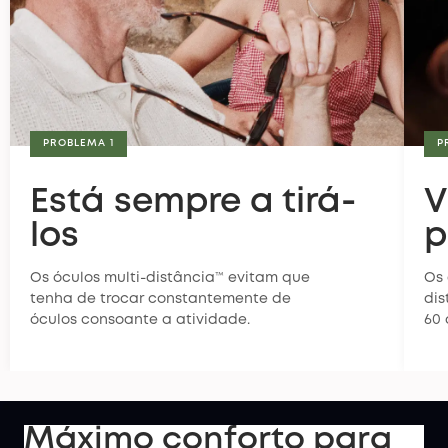
PROBLEMA 1
P
Está sempre a tirá-
V
los
p
Os óculos multi-distância™ evitam que
Os 
tenha de trocar constantemente de
dis
óculos consoante a atividade.
60 
Máximo conforto para