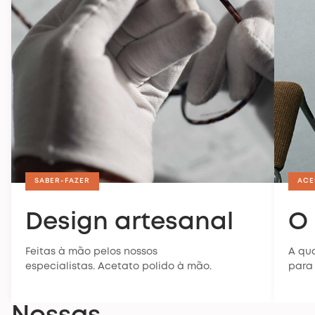
SABER-FAZER
ACE
Design artesanal
O 
Feitas à mão pelos nossos
A qu
especialistas. Acetato polido à mão.
para 