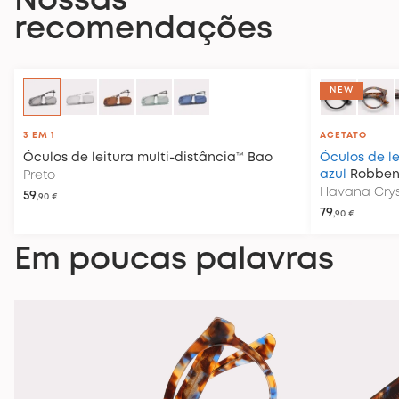
Nossas
recomendações
NEW
3 EM 1
ACETATO
Óculos de leitura multi-distância™
Bao
Óculos de le
azul
Robbe
Preto
Havana Crys
59
,90 €
79
,90 €
Em poucas palavras