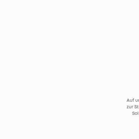
Auf u
zur S
So