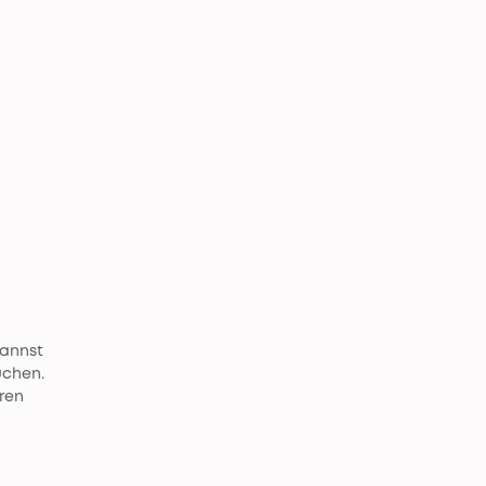
kannst
uchen.
ren