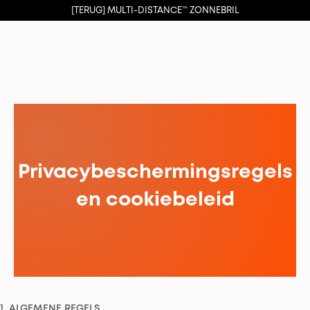
[TERUG] MULTI-DISTANCE™ ZONNEBRIL
Privacybeschermingsregels
en cookiebeleid
1. ALGEMENE REGELS