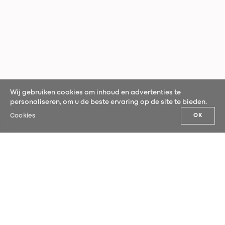
Wij gebruiken cookies om inhoud en advertenties te
personaliseren, om u de beste ervaring op de site te bieden.
Cookies
OK
ONS NIEUWS
Schrijf je in voor onze nieuwsbrief en
ontdek als eerste ons laatste nieuws.