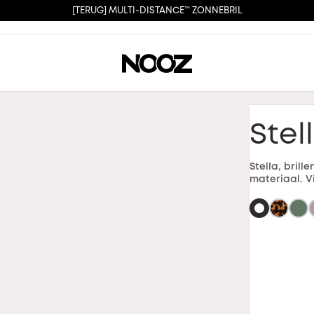
[TERUG] MULTI-DISTANCE™ ZONNEBRIL
Stel
Stella, bril
materiaal. V