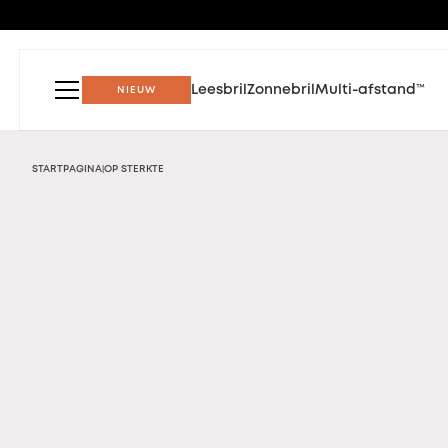
Leesbril
Zonnebril
Multi-afstand™
NIEUW
STARTPAGINA
OP STERKTE
|