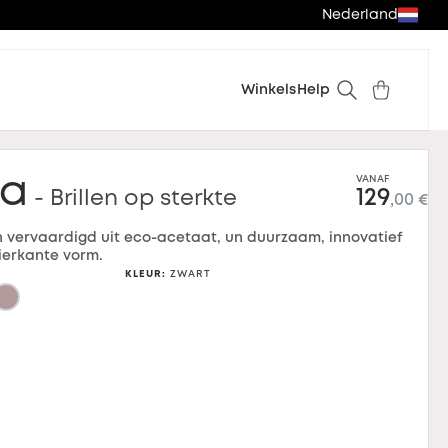
Nederland
Winkels
Help
la
VANAF
129
- Brillen op sterkte
,00 €
len vervaardigd uit eco-acetaat, un duurzaam, innovatief
ierkante vorm.
KLEUR
:
ZWART