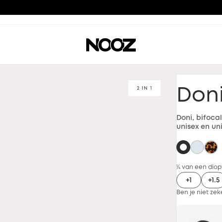
[TERUG] MULTI-DISTANCE™ ZONNEBRIL
2 IN 1
Don
Doni, bifocal
unisex en un
¼ van een diopt
+1
+1.5
Ben je niet zek