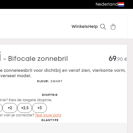
Nederland
Winkels
Help
i
69
- Bifocale zonnebril
,90 €
e zonneleesbril voor dichtbij en veraf zien, vierkante vorm,
iverseel model.
KLEUR
:
ZWART
DIOPTRIE
rie? Kies de laagste dioptrie.
+2
+2.5
+3
er van je correctie?
Test jouw zicht
GLASTYPE