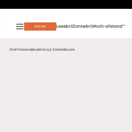
Leesbril
Zonnebril
Multi-afstand™
NIEUW
STARTPAGINA
BRIL
BIFOCALE ZONNEBRILLEN
|
|