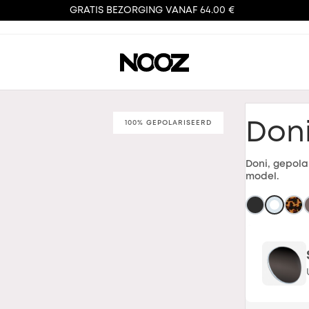
GRATIS BEZORGING VANAF 64.00 €
100% GEPOLARISEERD
Don
Doni, gepola
model.