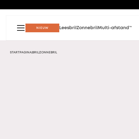
Leesbril
Zonnebril
Multi-afstand™
NIEUW
STARTPAGINA
BRIL
ZONNEBRIL
|
|