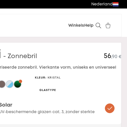
Nederland
Winkels
Help
i
56
- Zonnebril
,90 €
riseerde zonnebril. Vierkante vorm, uniseks en universeel
KLEUR
:
KRISTAL
GLASTYPE
Solar
UV-beschermende glazen cat. 3, zonder sterkte