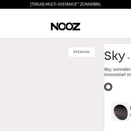
[TERUG] MULTI-DISTANCE™ ZONNEBRIL
PREMIUM
Sky
-
Sky, zonnebr
innovatief m