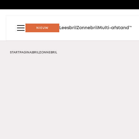
Leesbril
Zonnebril
Multi-afstand™
NIEUW
STARTPAGINA
BRIL
ZONNEBRIL
|
|