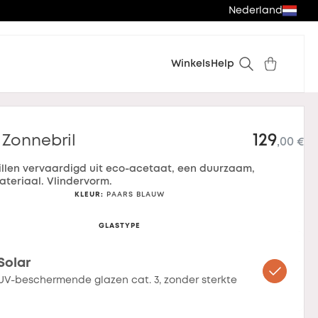
Nederland
Winkels
Help
129
 Zonnebril
,00 €
illen vervaardigd uit eco-acetaat, een duurzaam,
ateriaal. Vlindervorm.
KLEUR
:
PAARS BLAUW
GLASTYPE
Solar
UV-beschermende glazen cat. 3, zonder sterkte